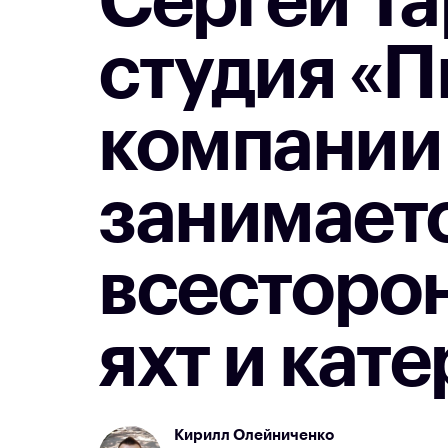
Сергей Та
студия «П
компании 
занимаетс
всесторо
яхт и кате
Кирилл Олейниченко