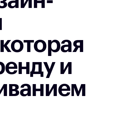
зайн-
я
 которая
ренду и
иванием