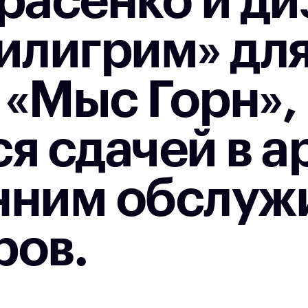
расенко и ди
илигрим» дл
«Мыс Горн»,
я сдачей в а
нним обслуж
ров.