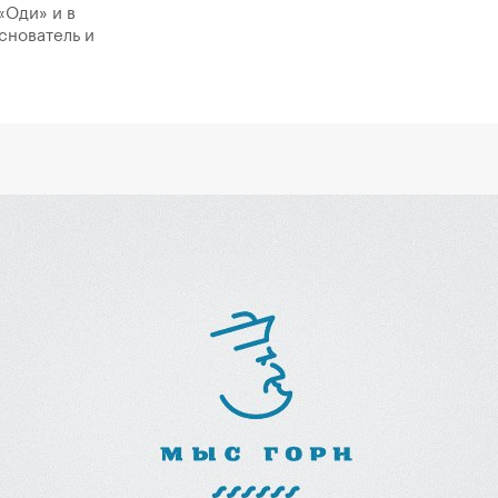
«Оди» и в
снователь и