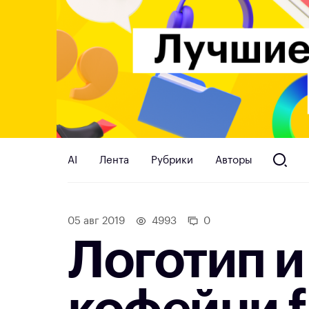
AI
Лента
Рубрики
Авторы
05 авг 2019
4993
0
Логотип 