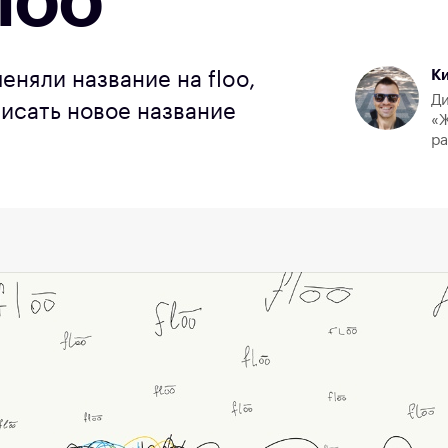
loo
К
еняли название на floo,
Ди
исать новое название
«Ж
р