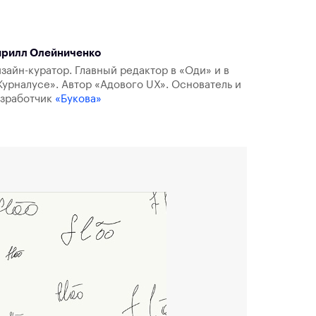
ирилл Олейниченко
зайн-куратор. Главный редактор в «Оди» и в
урналусе». Автор «Адового UX». Основатель и
азработчик
«Букова»