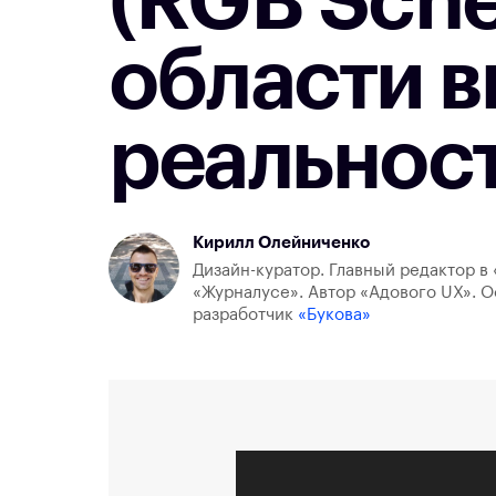
(RGB Sche
области 
реальнос
Кирилл Олейниченко
Дизайн-куратор. Главный редактор в 
«Журналусе». Автор «Адового UX». О
разработчик
«Букова»