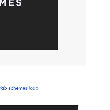
/rgb-schemes-logo