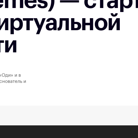
mes) — старт
виртуальной
ти
«Оди» и в
снователь и