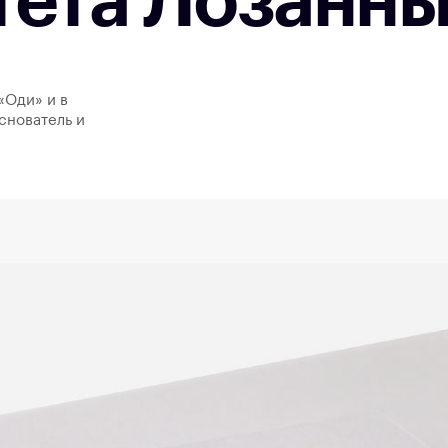
тета Лозанн
«Оди» и в
снователь и