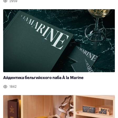
2959
Айдентика бельгийского паба À la Marine
1842