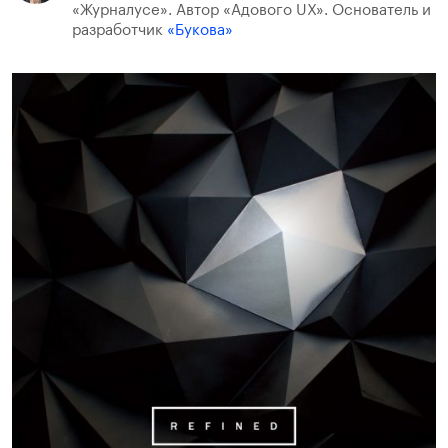
«Журналусе». Автор «Адового UX». Основатель и
разработчик
«Букова»