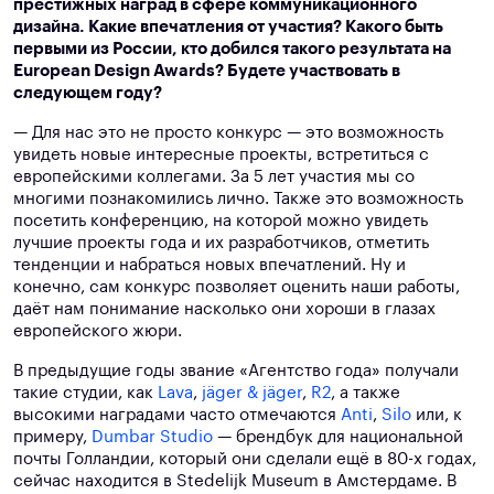
престижных наград в сфере коммуникационного
дизайна. Какие впечатления от участия? Какого быть
первыми из России, кто добился такого результата на
European Design Awards? Будете участвовать в
следующем году?
— Для нас это не просто конкурс — это возможность
увидеть новые интересные проекты, встретиться с
европейскими коллегами. За 5 лет участия мы со
многими познакомились лично. Также это возможность
посетить конференцию, на которой можно увидеть
лучшие проекты года и их разработчиков, отметить
тенденции и набраться новых впечатлений. Ну и
конечно, сам конкурс позволяет оценить наши работы,
даёт нам понимание насколько они хороши в глазах
европейского жюри.
В предыдущие годы звание «Агентство года» получали
такие студии, как
Lava
,
jäger & jäger
,
R2
, а также
высокими наградами часто отмечаются
Anti
,
Silo
или, к
примеру,
Dumbar Studio
— брендбук для национальной
почты Голландии, который они сделали ещё в 80-х годах,
сейчас находится в Stedelijk Museum в Амстердаме. В