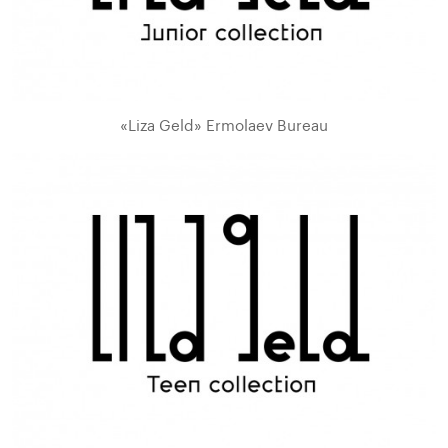
«Liza Geld» Ermolaev Bureau