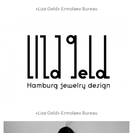
«Liza Geld» Ermolaev Bureau
«Liza Geld» Ermolaev Bureau