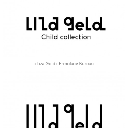
«Liza Geld» Ermolaev Bureau