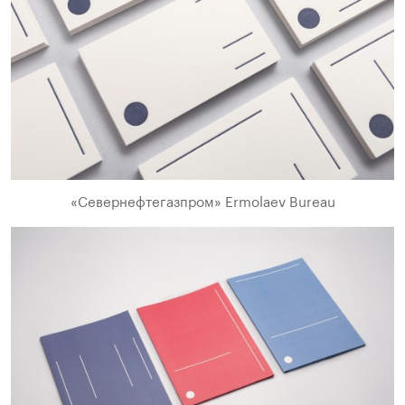
«Севернефтегазпром» Ermolaev Bureau