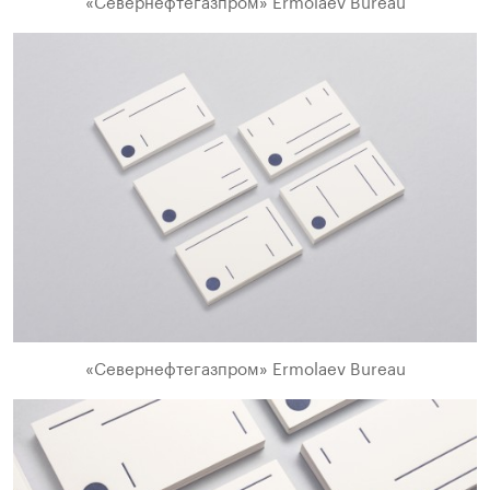
«Севернефтегазпром» Ermolaev Bureau
«Севернефтегазпром» Ermolaev Bureau