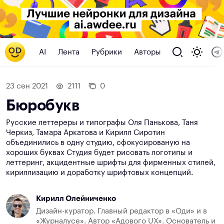
AI
Лента
Рубрики
Авторы
23 сен 2021
2111
0
Бюробукв
Русские леттереры и типографы Оля Панькова, Таня
Черкиз, Тамара Аркатова и Кирилл Сиротин
объединились в одну студию, сфокусированую на
хороших буквах Студия будет рисовать логотипы и
леттеринг, акцидентные шрифты для фирменных стилей,
кириллизацию и доработку шрифтовых концепций.
Кирилл Олейниченко
Дизайн-куратор. Главный редактор в «Оди» и в
«Журналусе». Автор «Адового UX». Основатель и