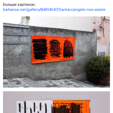
Больше картинок:
behance.net/gallery/84614547/Santarcangelo-non-esiste