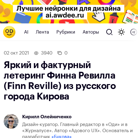
AI
Лента
Рубрики
Авторы
02 окт 2021
3940
0
Яркий и фактурный
летеринг Финна Ревилла
(Finn Reville) из русского
города Кирова
Кирилл Олейниченко
Дизайн-куратор. Главный редактор в «Оди» и в
«Журналусе». Автор «Адового UX». Основатель и
разработчик
«Букова»