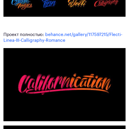
Проект полностью:
behance.net/gallery/117597215/Flecti-
Linea-III-Calligraphy-Romance