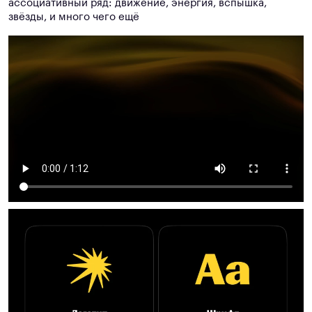
ассоциативный ряд: движение, энергия, вспышка,
звёзды, и много чего ещё