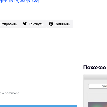
.github.io/warp-svg
Отправить
Твитнуть
Запинить
Похожее