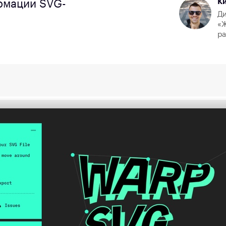
К
рмации SVG-
Ди
«Ж
р