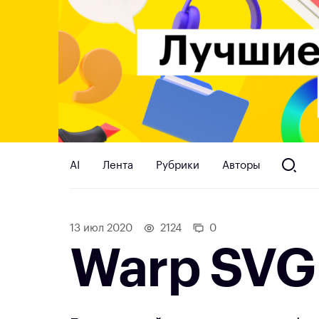
AI
Лента
Рубрики
Авторы
13 июл 2020
2124
0
Warp SVG