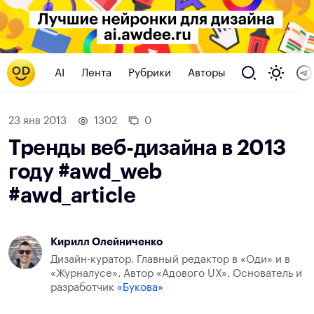
AI
Лента
Рубрики
Авторы
23 янв 2013
1302
0
Тренды веб-дизайна в 2013
году #awd_web
#awd_article
Кирилл Олейниченко
Дизайн-куратор. Главный редактор в «Оди» и в
«Журналусе». Автор «Адового UX». Основатель и
разработчик
«Букова»