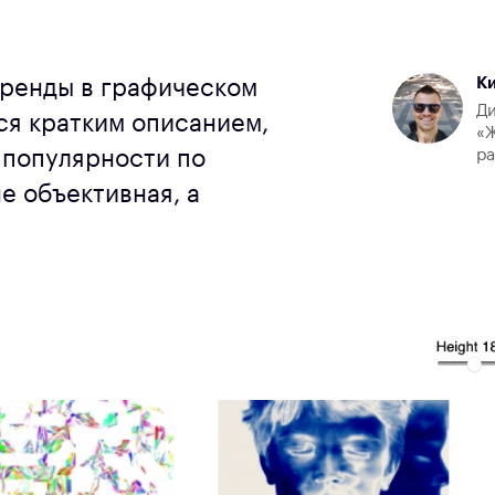
К
тренды в графическом
Ди
ся кратким описанием,
«Ж
 популярности по
р
не объективная, а