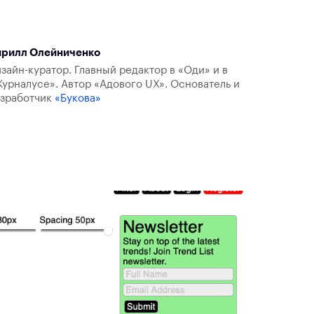
ирилл Олейниченко
зайн-куратор. Главный редактор в «Оди» и в
урналусе». Автор «Адового UX». Основатель и
азработчик
«Букова»