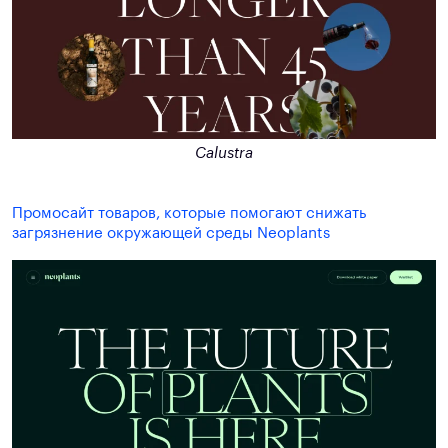
Calustra
Промосайт товаров, которые помогают снижать
загрязнение окружающей среды Neoplants