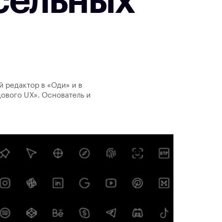
сельных
й редактор в «Оди» и в
ового UX». Основатель и