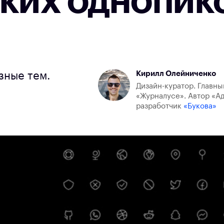
нких однопик
Кирилл Олейниченко
зные тем.
Дизайн-куратор. Главны
«Журналусе». Автор «Ад
разработчик
«Букова»