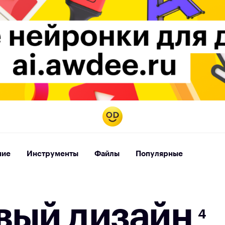
ние
Инструменты
Файлы
Популярные
в
ы
й
д
и
з
а
й
н
4