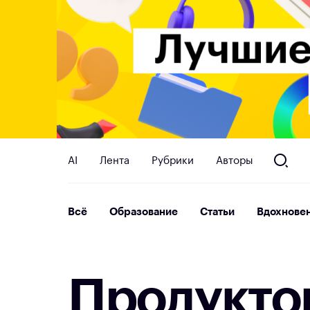
AI
Лента
Рубрики
Авторы
Всё
Образование
Статьи
Вдохнове
П
р
о
д
у
к
т
о