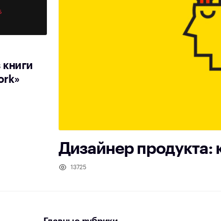
 книги
ork»
Дизайнер продукта: к
13725
Главные рубрики