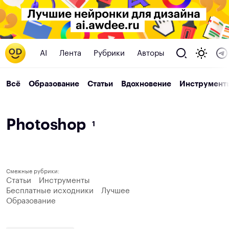
AI
Лента
Рубрики
Авторы
Всё
Образование
Статьи
Вдохновение
Инструмент
P
h
o
t
o
s
h
o
p
1
Смежные рубрики:
Статьи
Инструменты
Бесплатные исходники
Лучшее
Образование