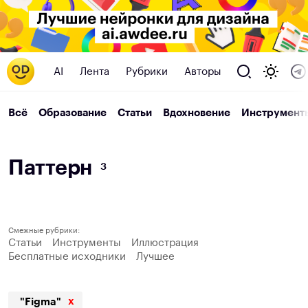
AI
Лента
Рубрики
Авторы
Всё
Образование
Статьи
Вдохновение
Инструмент
П
а
т
т
е
р
н
3
Смежные рубрики:
Статьи
Инструменты
Иллюстрация
Бесплатные исходники
Лучшее
x
"Figma"