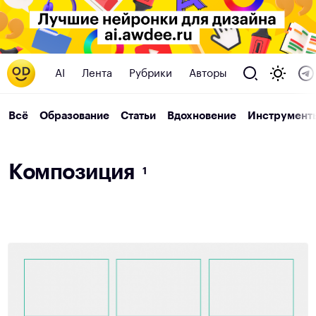
AI
Лента
Рубрики
Авторы
Всё
Образование
Статьи
Вдохновение
Инструмент
К
о
м
п
о
з
и
ц
и
я
1