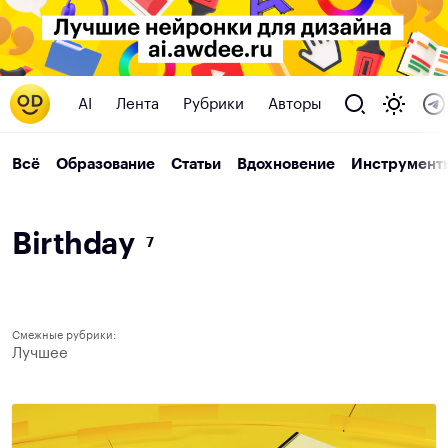
AI
Лента
Рубрики
Авторы
Всё
Образование
Статьи
Вдохновение
Инструмент
B
i
r
t
h
d
a
y
7
Смежные рубрики:
Лучшее