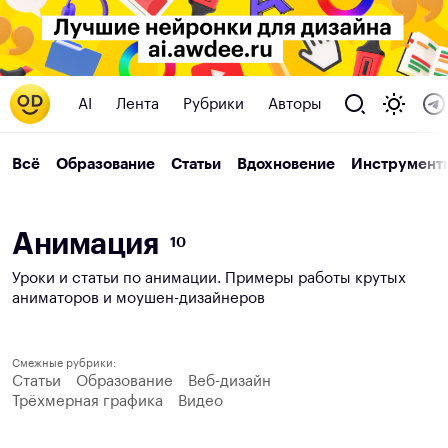
AI
Лента
Рубрики
Авторы
Всё
Образование
Статьи
Вдохновение
Инструмент
А
н
и
м
а
ц
и
я
10
Уроки и статьи по анимации. Примеры работы крутых
аниматоров и моушен-дизайнеров
Смежные рубрики:
Статьи
Образование
Веб-дизайн
Трёхмерная графика
Видео