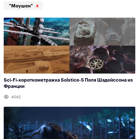
x
"Моушен"
Sci-Fi-короткометражка Solstice-5 Поля Шадейссона из
Франции
4042