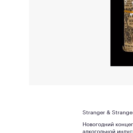
Stranger & Strange
Новогодний концеп
алкогольной индус