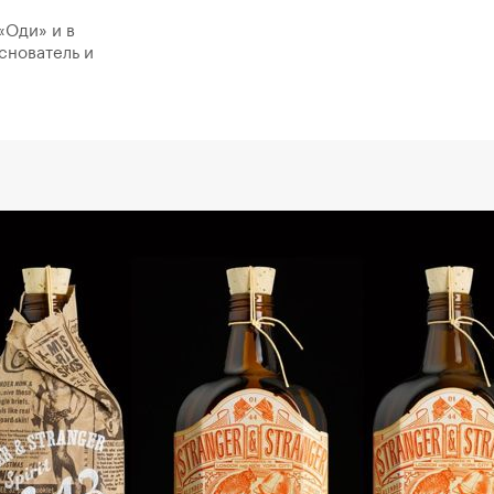
«Оди» и в
снователь и