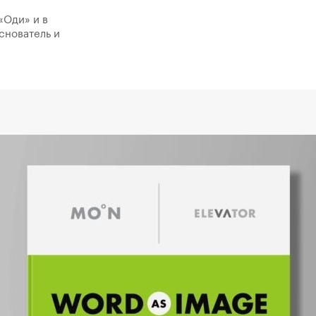
«Оди» и в
снователь и