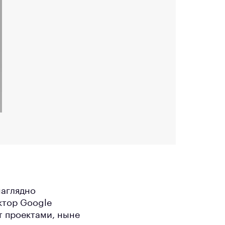
наглядно
ктор Google
т проектами, ныне