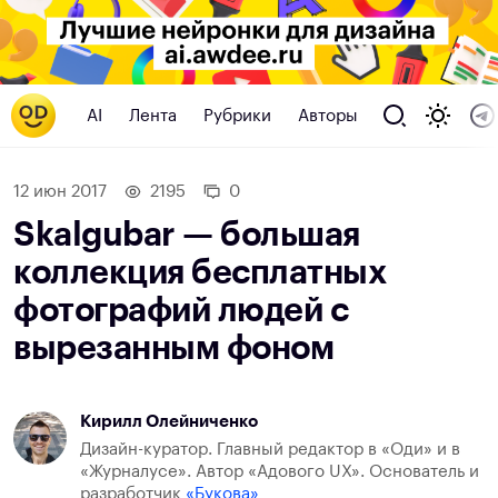
AI
Лента
Рубрики
Авторы
12 июн 2017
2195
0
Skalgubar — большая
коллекция бесплатных
фотографий людей с
вырезанным фоном
Кирилл Олейниченко
Дизайн-куратор. Главный редактор в «Оди» и в
«Журналусе». Автор «Адового UX». Основатель и
разработчик
«Букова»