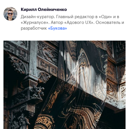
Кирилл Олейниченко
Дизайн-куратор. Главный редактор в «Оди» и в
«Журналусе». Автор «Адового UX». Основатель и
разработчик
«Букова»