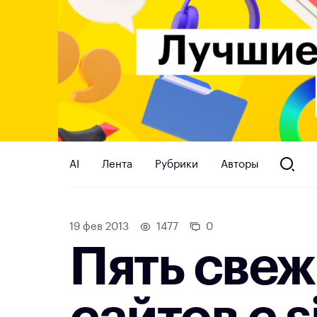
AI
Лента
Рубрики
Авторы
19 фев 2013
1477
0
Пять све