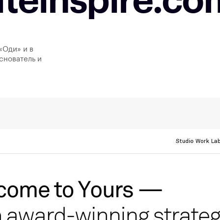
iteinspire.co
«Оди» и в
снователь и