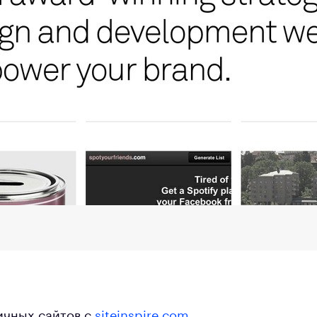
ичных сайтов с
siteinspire.com