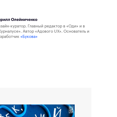
ирилл Олейниченко
зайн-куратор. Главный редактор в «Оди» и в
урналусе». Автор «Адового UX». Основатель и
азработчик
«Букова»