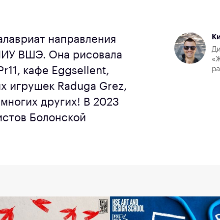
К
калавриат направления
Ди
НИУ ВШЭ. Она рисовала
«Ж
r11, кафе Eggsellent,
р
их игрушек Raduga Grez,
многих других! В 2023
истов Болонской