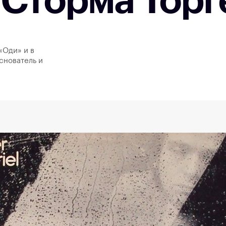
 Сторма Торг
«Оди» и в
снователь и