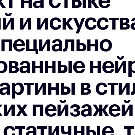
т на стыке
й и искусства
специально
ованные ней
артины в сти
их пейзажей 
 статичные, т