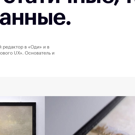
анные.
й редактор в «Оди» и в
ового UX». Основатель и