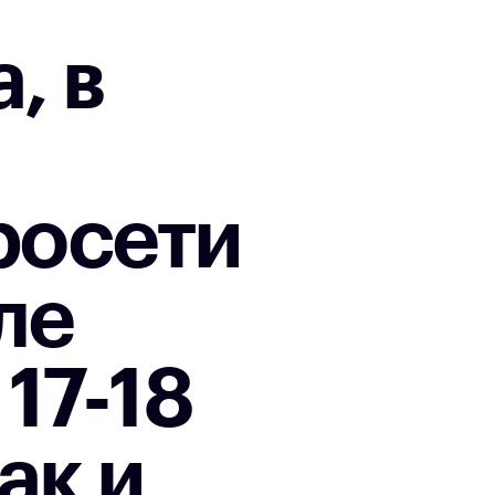
, в
росети
ле
17-18
ак и