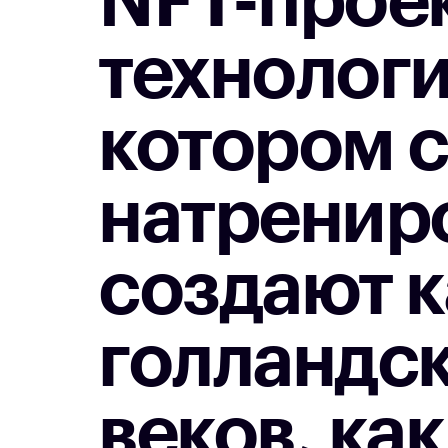
NFT-проек
технологи
котором 
натренир
создают к
голландск
веков, как