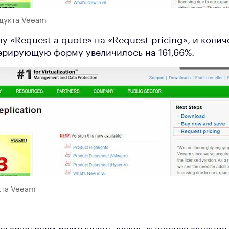
дукта Veeam
 «Request a quote» на «Request pricing», и колич
ерирующую форму увеличилось на 161,66%.
кта Veeam