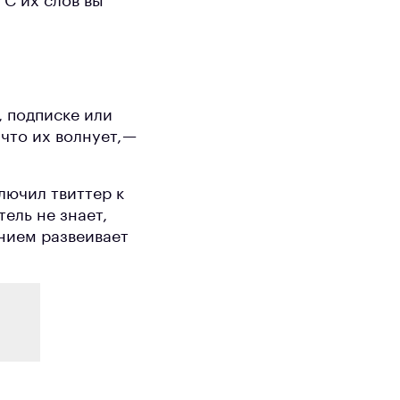
 С их слов вы
, подписке или
что их волнует, —
лючил твиттер к
тель не знает,
нием развеивает