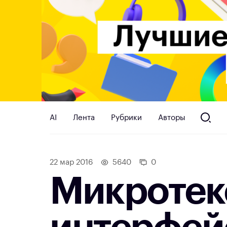
AI
Лента
Рубрики
Авторы
22 мар 2016
5640
0
Микротекс