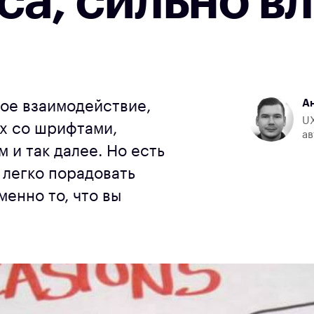
са, сильно в
Ан
ое взаимодействие,
UX
х со шрифтами,
ав
 и так далее. Но есть
 легко порадовать
менно то, что вы