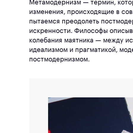
Метамодернизм — термин, кото
изменения, происходящие в сов
пытаемся преодолеть постмодер
искренности. Философы описыв
колебания маятника — между ис
идеализмом и прагматикой, мо
постмодернизмом.