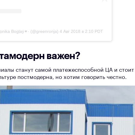
ọnika Bogḷaẏ✶· (@greenronja)
4 Авг 2018 в 2:10 PDT
тамодерн важен?
ниалы станут самой платежеспособной ЦА и
стоит 
льтуре постмодерна, но хотим говорить честно.