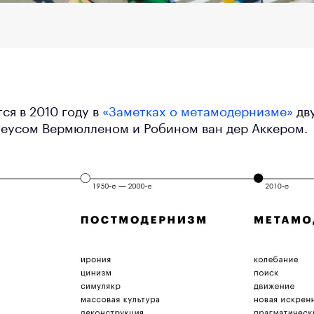
ся в 2010 году в
«Заметках о метамодернизме»
дв
еусом Вермюлленом и Робином ван дер Аккером.