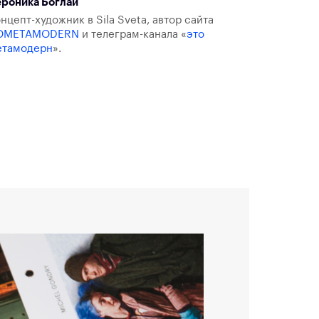
роника Боглай
нцепт-художник в Sila Sveta, автор сайта
OMETAMODERN
и телеграм-канала «
это
етамодерн
».