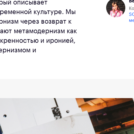
Ве
рый описывает
Ко
ременной культуре. Мы
S
низм через возврат к
м
ают метамодернизм как
кренностью и иронией,
дернизмом и