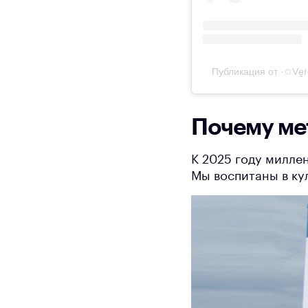
Публикация от ·✩Vḛṙ
Почему ме
К 2025 году милле
Мы воспитаны в ку