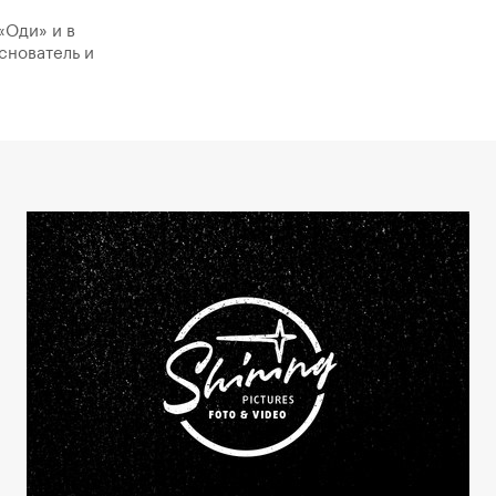
«Оди» и в
снователь и