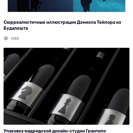
Сюрреалистичные иллюстрации Дэниэла Тейлора из
Будапешта
1368
Упаковка мадридской дизайн-студии Грантипо