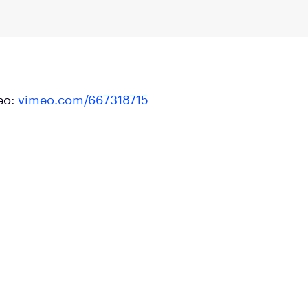
ео:
vimeo.com/667318715