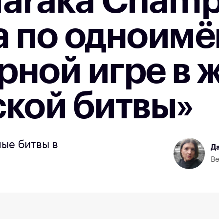
Naraka Champ
а по одноим
рной игре в 
ской битвы»
ые битвы в
Да
и
Ве