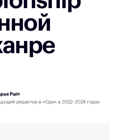
ionship
ённой
жанре
рья Райт
дущий редактор в «Оди» в 2022–2024 годах