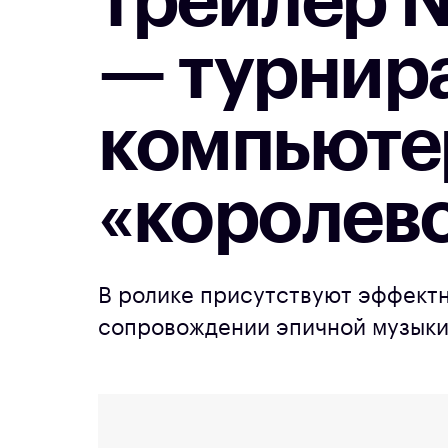
трейлер 
— турнир
компьюте
«королев
В ролике присутствуют эффектн
сопровождении эпичной музык