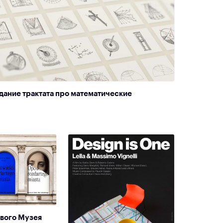
ание трактата про математические
ы
ового Музея