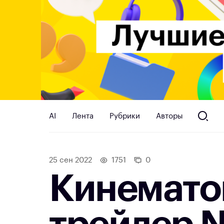
AI
Лента
Рубрики
Авторы
25 сен 2022
1751
0
Кинемато