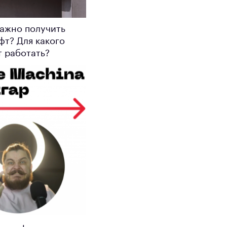
важно получить
фт? Для какого
т работать?