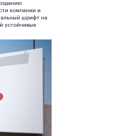
созданию
сти компании и
уальный шрифт на
ей устойчивые