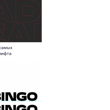
 самых
рифта