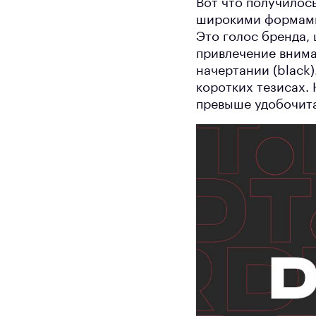
Вот что получилос
широкими формами,
Это голос бренда,
привлечение внима
начертании (black)
коротких тезисах.
превыше удобочит