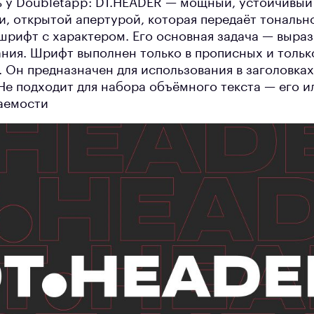
ь у Doubletapp: DT.HEADER — мощный, устойчивый
 открытой апертурой, которая передаёт тональн
 шрифт с характером. Его основная задача — выраз
ния. Шрифт выполнен только в прописных и тольк
. Он предназначен для использования в заголовках
 Не подходит для набора объёмного текста — его 
аемости