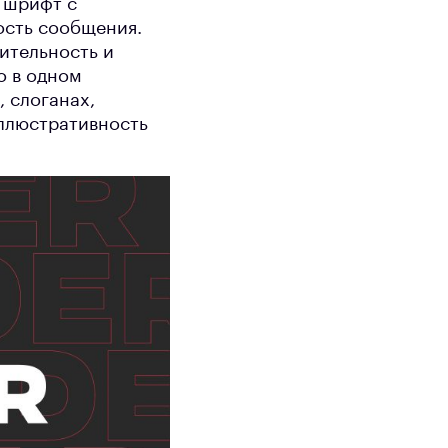
 шрифт с
ость сообщения.
ительность и
о в одном
, слоганах,
иллюстративность