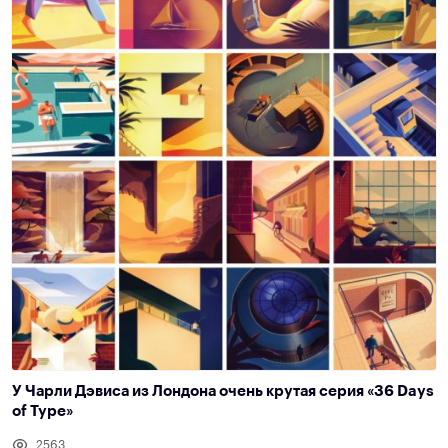
У Чарли Дэвиса из Лондона очень крутая серия «36 Days
of Type»
2563