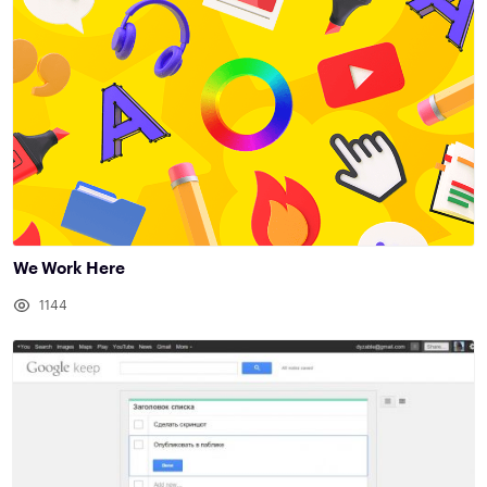
We Work Here
1144