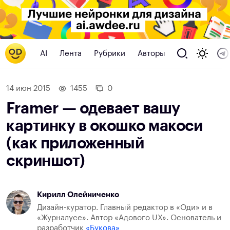
AI
Лента
Рубрики
Авторы
14 июн 2015
1455
0
Framer — одевает вашу
картинку в окошко макоси
(как приложенный
скриншот)
Кирилл Олейниченко
Дизайн-куратор. Главный редактор в «Оди» и в
«Журналусе». Автор «Адового UX». Основатель и
разработчик
«Букова»