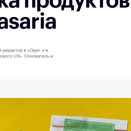
ка продуктов
asaria
й редактор в «Оди» и в
ового UX». Основатель и