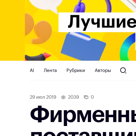
AI
Лента
Рубрики
Авторы
29 июл 2019
2039
0
Фирменны