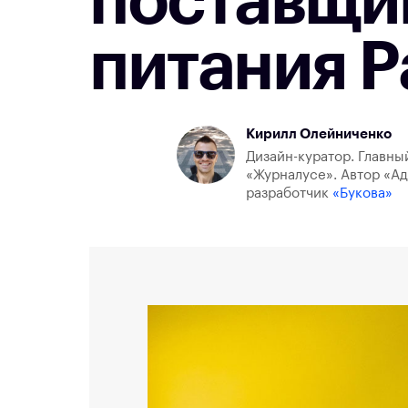
поставщи
питания P
Кирилл Олейниченко
Дизайн-куратор. Главны
«Журналусе». Автор «Ад
разработчик
«Букова»