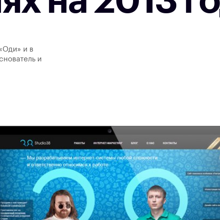
ях на 2013 г
«Оди» и в
снователь и