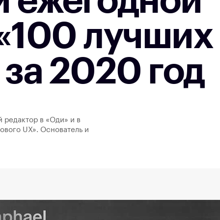
и ежегодной
 «100 лучших
 за 2020 год
й редактор в «Оди» и в
ового UX». Основатель и