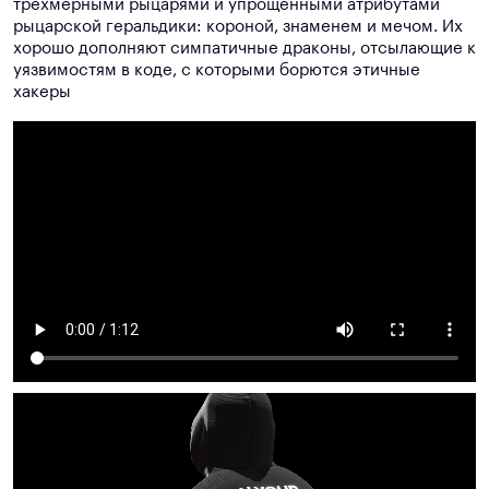
трёхмерными рыцарями и упрощёнными атрибутами
рыцарской геральдики: короной, знаменем и мечом. Их
хорошо дополняют симпатичные драконы, отсылающие к
уязвимостям в коде, с которыми борются этичные
хакеры