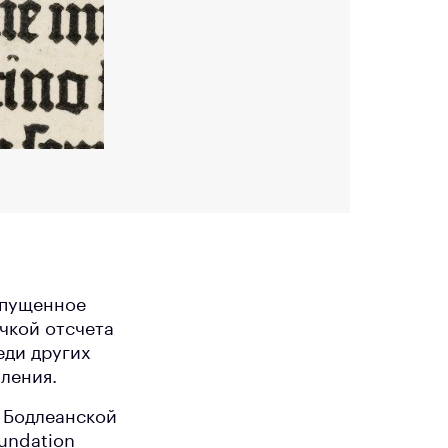
выпущенное
чкой отсчета
еди других
ления.
 Бодлеанской
undation