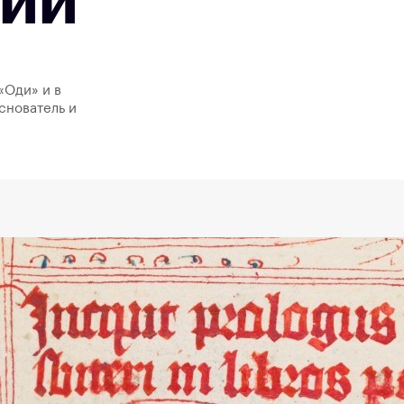
ии
«Оди» и в
снователь и