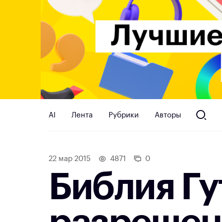
AI
Лента
Рубрики
Авторы
22 мар 2015
4871
0
Библия Гу