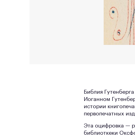
Библия Гутенберга
Иоганном Гутенбер
истории книгопечат
первопечатных изд
Эта оцифровка — р
библиоткеки Оксфо