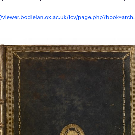
.
//viewer.bodleian.ox.ac.uk/icv/page.php?book=arch.