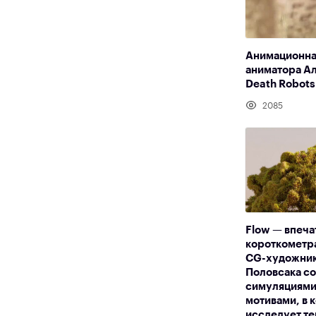
Анимационна
аниматора Ал
Death Robots
2085
Flow — впеч
короткометр
CG-художник
Половсака с
симуляциями
мотивами, в 
исследует т