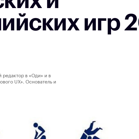
ких и
ийских игр 2
й редактор в «Оди» и в
ового UX». Основатель и