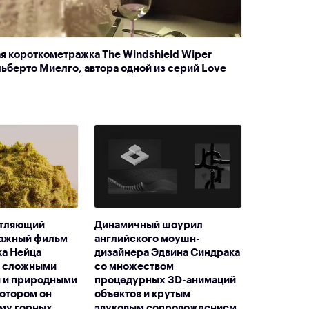
я короткометражка The Windshield Wiper
ьберто Миелго, автора одной из серий Love
атляющий
Динамичный шоурил
ажный фильм
английского моушн-
а Нейца
дизайнера Эдвина Синдрака
о сложными
со множеством
 и природными
процедурных 3D-анимаций
котором он
объектов и крутым
ему горных
звуковым сопровождением