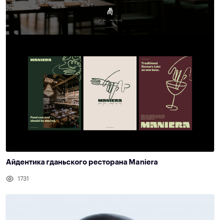
Айдентика гданьского ресторана Maniera
1731