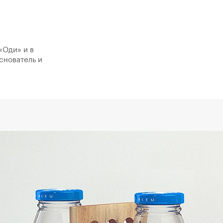
«Оди» и в
снователь и