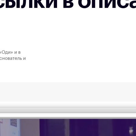
сылки в опис
«Оди» и в
снователь и