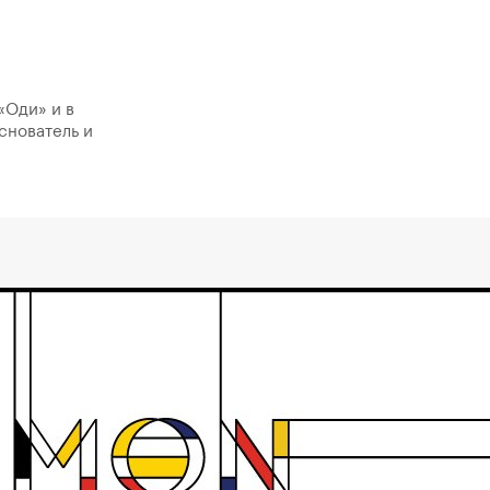
«Оди» и в
снователь и