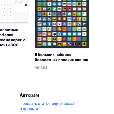
есплатных
erIcons
уже за версию
 почти 300
5 больших наборов
бесплатных плоских иконок
1312
Авторам
Прислать статью или рассказ
о проекте