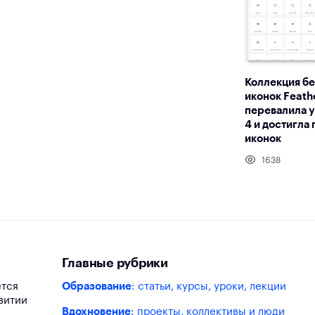
Коллекция б
иконок Feath
перевалила 
4 и достигла
иконок
1638
Главные рубрики
ется
Образование
: статьи, курсы, уроки, лекции
витии
Вдохновение
: проекты, коллективы и люди