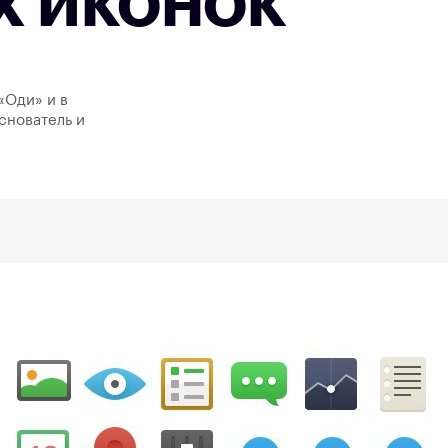
х иконок
«Оди» и в
снователь и