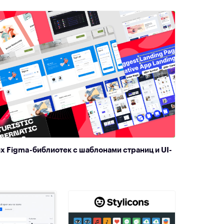
х Figma-библиотек с шаблонами страниц и UI-