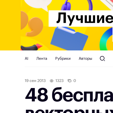
AI
Лента
Рубрики
Авторы
19 сен 2013
1323
0
48 беспл